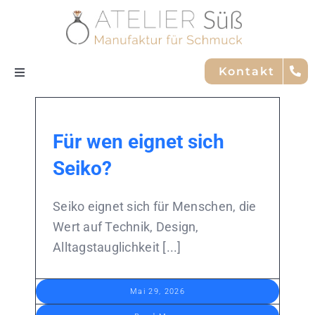
Skip
to
content
Kontakt
Toggle
Navigation
Nachhaltigkeit
Für wen eignet sich
Trauringe
Seiko?
Service
Seiko eignet sich für Menschen, die
Wert auf Technik, Design,
Alltagstauglichkeit [...]
Marken
Mai 29, 2026
Team