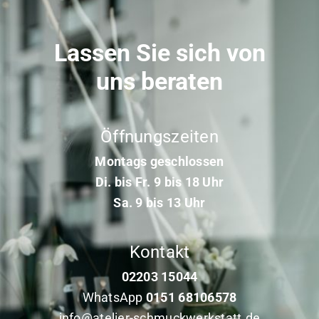
Lassen Sie sich von
uns beraten
Öffnungszeiten
Montags geschlossen
Di. bis Fr. 9 bis 18 Uhr
Sa. 9 bis 13 Uhr
Kontakt
02203 15044
WhatsApp
0151 68106578
info@atelier-schmuckwerkstatt.de