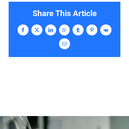
Share This Article
Facebook
X
LinkedIn
WhatsApp
Tumblr
Pinterest
Vk
Email