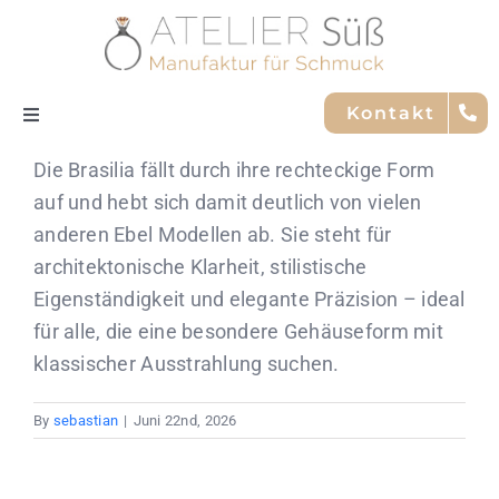
Skip
to
content
Kontakt
Toggle
Navigation
Die Brasilia fällt durch ihre rechteckige Form
Nachhaltigkeit
auf und hebt sich damit deutlich von vielen
anderen Ebel Modellen ab. Sie steht für
Trauringe
architektonische Klarheit, stilistische
Eigenständigkeit und elegante Präzision – ideal
Service
für alle, die eine besondere Gehäuseform mit
klassischer Ausstrahlung suchen.
Marken
By
sebastian
|
Juni 22nd, 2026
Team