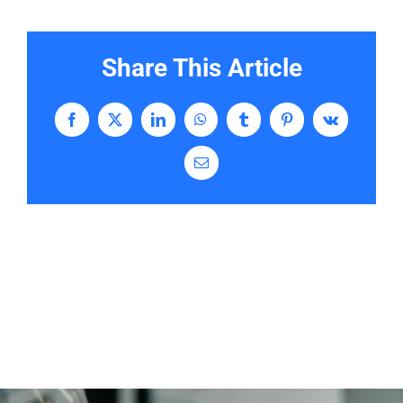
Share This Article
Facebook
X
LinkedIn
WhatsApp
Tumblr
Pinterest
Vk
Email