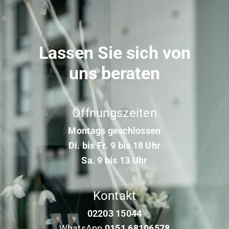
Lassen Sie sich von
uns beraten
Öffnungszeiten
Montags geschlossen
Di. bis Fr. 9 bis 18 Uhr
Sa. 9 bis 13 Uhr
Kontakt
02203 15044
WhatsApp
0151 68106578