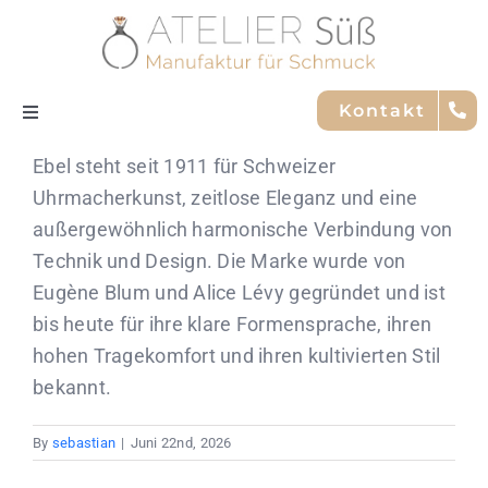
Skip
to
content
Kontakt
Toggle
Navigation
Ebel steht seit 1911 für Schweizer
Nachhaltigkeit
Uhrmacherkunst, zeitlose Eleganz und eine
außergewöhnlich harmonische Verbindung von
Trauringe
Technik und Design. Die Marke wurde von
Eugène Blum und Alice Lévy gegründet und ist
Service
bis heute für ihre klare Formensprache, ihren
hohen Tragekomfort und ihren kultivierten Stil
Marken
bekannt.
By
sebastian
|
Juni 22nd, 2026
Team