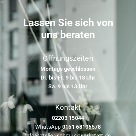
Lassen Sie sich von
uns beraten
Öffnungszeiten
Montags geschlossen
Di. bis Fr. 9 bis 18 Uhr
Sa. 9 bis 13 Uhr
Kontakt
02203 15044
WhatsApp
0151 68106578
info@atelier-schmuckwerkstatt.de