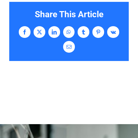
Share This Article
Facebook
X
LinkedIn
WhatsApp
Tumblr
Pinterest
Vk
Email