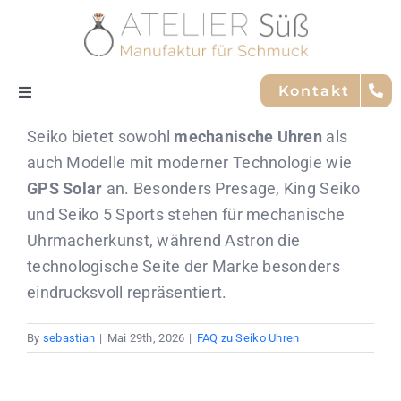
Skip
to
content
Kontakt
Toggle
Navigation
Seiko bietet sowohl
mechanische Uhren
als
Nachhaltigkeit
auch Modelle mit moderner Technologie wie
GPS Solar
an. Besonders Presage, King Seiko
Trauringe
und Seiko 5 Sports stehen für mechanische
Uhrmacherkunst, während Astron die
Service
technologische Seite der Marke besonders
eindrucksvoll repräsentiert.
Marken
By
sebastian
|
Mai 29th, 2026
|
FAQ zu Seiko Uhren
Team