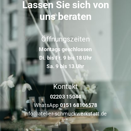
Lassen Sie sich von
uns beraten
Öffnungszeiten
Montags geschlossen
Di. bis Fr. 9 bis 18 Uhr
Sa. 9 bis 13 Uhr
Kontakt
02203 15044
WhatsApp
0151 68106578
info@atelier-schmuckwerkstatt.de