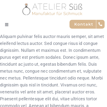
Skip
to
content
Kontakt
Toggle
Navigation
Aliquam pulvinar felis auctor mauris semper, sit amet
Nachhaltigkeit
eleifend lectus auctor. Sed congue risus id congue
dignissim. Nullam et maximus est. In condimentum
Trauringe
purus eget est pretium sodales. Donec ipsum ante,
tincidunt ac justo ut, egestas bibendum felis. Duis
Service
metus nunc, congue nec condimentum et, vulputate
nec metus. Pellentesque tincidunt odio neque. Morbi
Marken
dignissim quis nisl in tincidunt. Vivamus orci nunc,
venenatis vel ante sit amet, placerat auctor eros.
Praesent pellentesque elit dui, vitae ultrices tortor
Team
commodo vel. Aenean at bibendum mauris, a