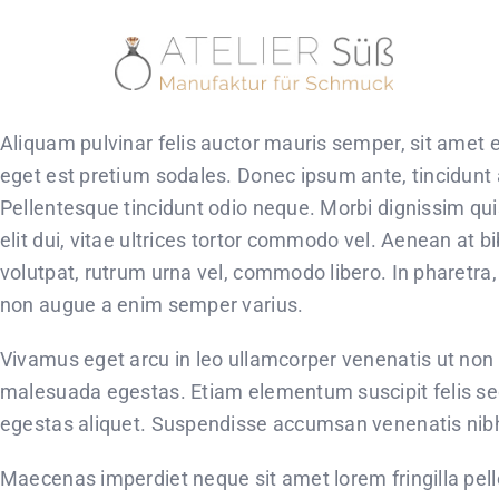
Skip
to
content
Aliquam pulvinar felis auctor mauris semper, sit amet
eget est pretium sodales. Donec ipsum ante, tincidunt
Pellentesque tincidunt odio neque. Morbi dignissim quis
elit dui, vitae ultrices tortor commodo vel. Aenean a
volutpat, rutrum urna vel, commodo libero. In pharetra
non augue a enim semper varius.
Vivamus eget arcu in leo ullamcorper venenatis ut non 
malesuada egestas. Etiam elementum suscipit felis sed
egestas aliquet. Suspendisse accumsan venenatis nibh
Maecenas imperdiet neque sit amet lorem fringilla pel