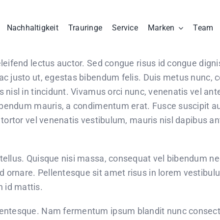
Nachhaltigkeit
Trauringe
Service
Marken
Team
 eleifend lectus auctor. Sed congue risus id congue di
 ac justo ut, egestas bibendum felis. Duis metus nunc
 nisl in tincidunt. Vivamus orci nunc, venenatis vel ant
t bibendum mauris, a condimentum erat. Fusce suscipit 
, tortor vel venenatis vestibulum, mauris nisl dapibus 
tellus. Quisque nisi massa, consequat vel bibendum nec,
 ornare. Pellentesque sit amet risus in lorem vestibu
 id mattis.
lentesque. Nam fermentum ipsum blandit nunc consectetu