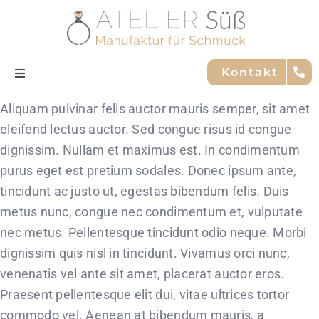
Skip
to
content
Kontakt
Toggle
Navigation
Aliquam pulvinar felis auctor mauris semper, sit amet
Nachhaltigkeit
eleifend lectus auctor. Sed congue risus id congue
dignissim. Nullam et maximus est. In condimentum
Trauringe
purus eget est pretium sodales. Donec ipsum ante,
tincidunt ac justo ut, egestas bibendum felis. Duis
Service
metus nunc, congue nec condimentum et, vulputate
nec metus. Pellentesque tincidunt odio neque. Morbi
Marken
dignissim quis nisl in tincidunt. Vivamus orci nunc,
venenatis vel ante sit amet, placerat auctor eros.
Praesent pellentesque elit dui, vitae ultrices tortor
Team
commodo vel. Aenean at bibendum mauris, a